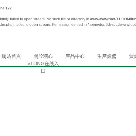
ine
127
ml): failed to open stream: No such file or directory in
/www/wwwroot/T1.COM/fun
e.php): failed to open stream: Permission denied in /home/dscl6dvsqcyl/wwwroot/
網站首頁
關於糖心
產品中心
生產設備
資
VLONG在线入
口