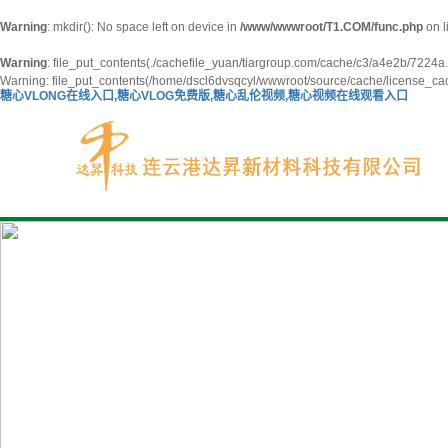
Warning
: mkdir(): No space left on device in
/www/wwwroot/T1.COM/func.php
on l
Warning
: file_put_contents(./cachefile_yuan/tiargroup.com/cache/c3/a4e2b/7224a.ht
Warning: file_put_contents(/home/dscl6dvsqcyl/wwwroot/source/cache/license_cach
糖心VLONG在线入口,糖心VLOG免费版,糖心乱伦视频,糖心视频在线观看入口