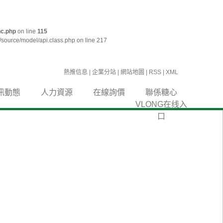
c.php
on line
115
source/model/api.class.php on line 217
熱推信息
|
企業分站
|
網站地圖
|
RSS
|
XML
訊動態
人力資源
在線詢價
聯係糖心
VLONG在线入
口